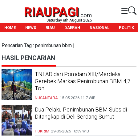
RIAUPAGI
☰
.com
Saturday 8th August 2026
HOME
NEWS
RIAU
DAERAH
NASIONAL
POLITIK
Pencarian Tag : penimbunan bbm |
HASIL PENCARIAN
TNI AD dari Pomdam XIII/Merdeka
Gerebek Markas Penimbunan BBM 4,7
Ton
NUSANTARA
15-05-2026
11:7 WIB
Dua Pelaku Penimbunan BBM Subsidi
Ditangkap di Deli Serdang Sumut
HUKRIM
29-05-2025
16:59 WIB