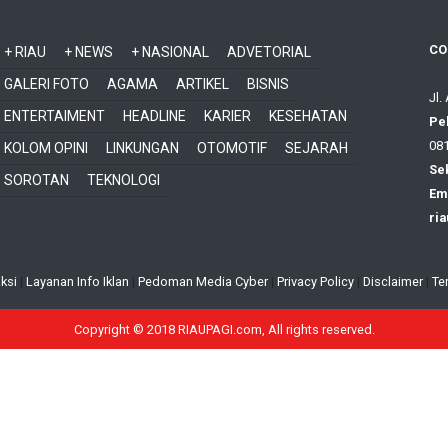
CO
+ RIAU
+ NEWS
+ NASIONAL
ADVETORIAL
GALERI FOTO
AGAMA
ARTIKEL
BISNIS
Jl.
ENTERTAIMENT
HEADLINE
KARIER
KESEHATAN
Pe
081
KOLOM OPINI
LINKUNGAN
OTOMOTIF
SEJARAH
Sek
SOROTAN
TEKNOLOGI
Ema
ri
ksi
|
Layanan Info Iklan
|
Pedoman Media Cyber
|
Privacy Policy
|
Disclaimer
|
Te
Copyright © 2018 RIAUPAGI.com, All rights reserved.