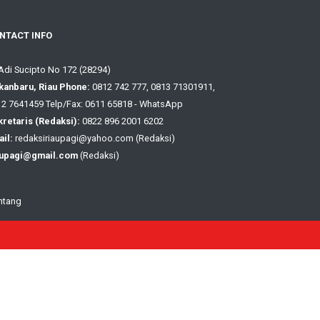
NTACT INFO
 Adi Sucipto No 172 (28294)
kanbaru, Riau Phone:
0812 742 777, 0813 71301911,
2 7641459 Telp/Fax: 0611 65818 - WhatsApp
retaris (Redaksi):
0822 896 2001 6202
il:
redaksiriaupagi@yahoo.com (Redaksi)
aupagi@gmail.com
(Redaksi)
ntang