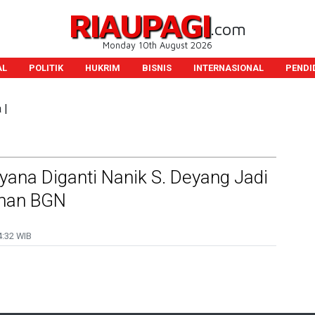
RIAUPAGI
.com
Monday 10th August 2026
AL
POLITIK
HUKRIM
BISNIS
INTERNASIONAL
PENDI
 |
ana Diganti Nanik S. Deyang Jadi
inan BGN
:32 WIB