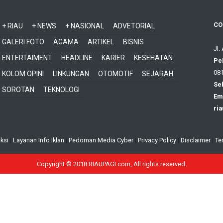
CO
+ RIAU
+ NEWS
+ NASIONAL
ADVETORIAL
GALERI FOTO
AGAMA
ARTIKEL
BISNIS
Jl.
ENTERTAIMENT
HEADLINE
KARIER
KESEHATAN
Pe
081
KOLOM OPINI
LINKUNGAN
OTOMOTIF
SEJARAH
Sek
SOROTAN
TEKNOLOGI
Ema
ri
ksi
|
Layanan Info Iklan
|
Pedoman Media Cyber
|
Privacy Policy
|
Disclaimer
|
Te
Copyright © 2018 RIAUPAGI.com, All rights reserved.