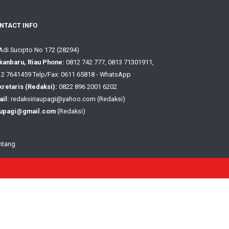
NTACT INFO
 Adi Sucipto No 172 (28294)
kanbaru, Riau Phone:
0812 742 777, 0813 71301911,
2 7641459 Telp/Fax: 0611 65818 - WhatsApp
retaris (Redaksi):
0822 896 2001 6202
il:
redaksiriaupagi@yahoo.com (Redaksi)
aupagi@gmail.com
(Redaksi)
ntang