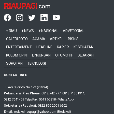
RIAUPAGI
.com
+ RIAU
+ NEWS
+ NASIONAL
ADVETORIAL
GALERI FOTO
AGAMA
ARTIKEL
BISNIS
ENTERTAIMENT
HEADLINE
KARIER
KESEHATAN
KOLOM OPINI
LINKUNGAN
OTOMOTIF
SEJARAH
SOROTAN
TEKNOLOGI
CONTACT INFO
Jl. Adi Sucipto No 172 (28294)
Pekanbaru, Riau Phone:
0812 742 777, 0813 71301911,
0812 7641459 Telp/Fax: 0611 65818 - WhatsApp
Sekretaris (Redaksi):
0822 896 2001 6202
Email:
redaksiriaupagi@yahoo.com (Redaksi)