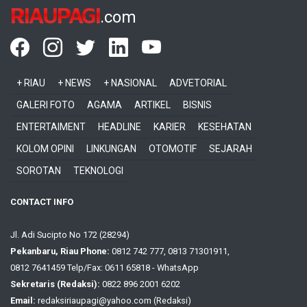
RIAUPAGI
.com
+ RIAU
+ NEWS
+ NASIONAL
ADVETORIAL
GALERI FOTO
AGAMA
ARTIKEL
BISNIS
ENTERTAIMENT
HEADLINE
KARIER
KESEHATAN
KOLOM OPINI
LINKUNGAN
OTOMOTIF
SEJARAH
SOROTAN
TEKNOLOGI
CONTACT INFO
Jl. Adi Sucipto No 172 (28294)
Pekanbaru, Riau Phone:
0812 742 777, 0813 71301911,
0812 7641459 Telp/Fax: 0611 65818 - WhatsApp
Sekretaris (Redaksi):
0822 896 2001 6202
Email:
redaksiriaupagi@yahoo.com (Redaksi)