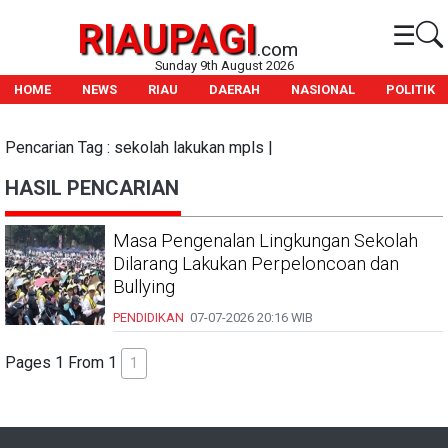
RIAUPAGI
☰
.com
Sunday 9th August 2026
HOME
NEWS
RIAU
DAERAH
NASIONAL
POLITIK
Pencarian Tag : sekolah lakukan mpls |
HASIL PENCARIAN
Masa Pengenalan Lingkungan Sekolah
Dilarang Lakukan Perpeloncoan dan
Bullying
PENDIDIKAN
07-07-2026
20:16 WIB
Pages 1 From 1
1