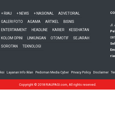
CO
+ RIAU
+ NEWS
+ NASIONAL
ADVETORIAL
GALERI FOTO
AGAMA
ARTIKEL
BISNIS
Jl.
ENTERTAIMENT
HEADLINE
KARIER
KESEHATAN
Pe
081
KOLOM OPINI
LINKUNGAN
OTOMOTIF
SEJARAH
Sek
SOROTAN
TEKNOLOGI
Ema
ri
ksi
|
Layanan Info Iklan
|
Pedoman Media Cyber
|
Privacy Policy
|
Disclaimer
|
Te
Copyright © 2018 RIAUPAGI.com, All rights reserved.