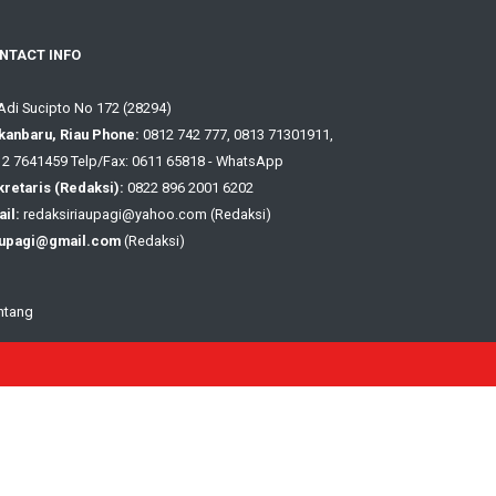
NTACT INFO
 Adi Sucipto No 172 (28294)
kanbaru, Riau Phone:
0812 742 777, 0813 71301911,
2 7641459 Telp/Fax: 0611 65818 - WhatsApp
retaris (Redaksi):
0822 896 2001 6202
il:
redaksiriaupagi@yahoo.com (Redaksi)
aupagi@gmail.com
(Redaksi)
ntang