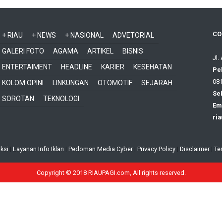
CO
+ RIAU
+ NEWS
+ NASIONAL
ADVETORIAL
GALERI FOTO
AGAMA
ARTIKEL
BISNIS
Jl.
ENTERTAIMENT
HEADLINE
KARIER
KESEHATAN
Pe
081
KOLOM OPINI
LINKUNGAN
OTOMOTIF
SEJARAH
Sek
SOROTAN
TEKNOLOGI
Ema
ri
ksi
|
Layanan Info Iklan
|
Pedoman Media Cyber
|
Privacy Policy
|
Disclaimer
|
Te
Copyright © 2018 RIAUPAGI.com, All rights reserved.