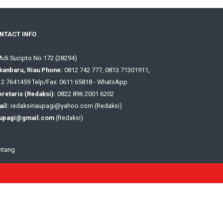
NTACT INFO
 Adi Sucipto No 172 (28294)
kanbaru, Riau Phone:
0812 742 777, 0813 71301911,
2 7641459 Telp/Fax: 0611 65818 - WhatsApp
retaris (Redaksi):
0822 896 2001 6202
il:
redaksiriaupagi@yahoo.com (Redaksi)
aupagi@gmail.com
(Redaksi)
ntang