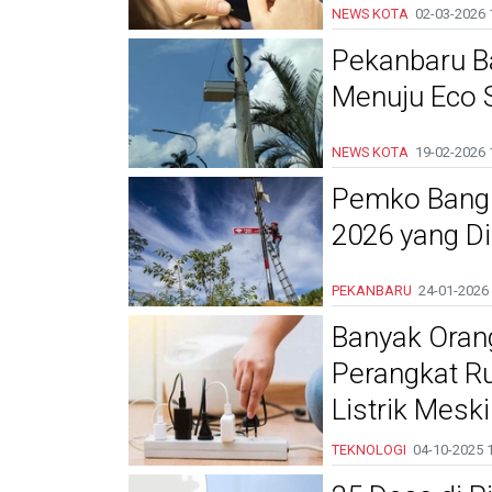
NEWS KOTA
02-03-2026
Pekanbaru Ba
Menuju Eco 
NEWS KOTA
19-02-2026
Pemko Bangun
2026 yang Di
PEKANBARU
24-01-2026
Banyak Oran
Perangkat R
Listrik Mesk
TEKNOLOGI
04-10-2025
1