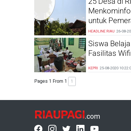
25 Desa di R
Menkominfo,
untuk Pemera
HEADLINE
RIAU
26-08-2
Siswa Belaj
Fasilitas Wif
KEPRI
25-08-2020
10:22:
Pages 1 From 1
1
RIAUPAGI
.com