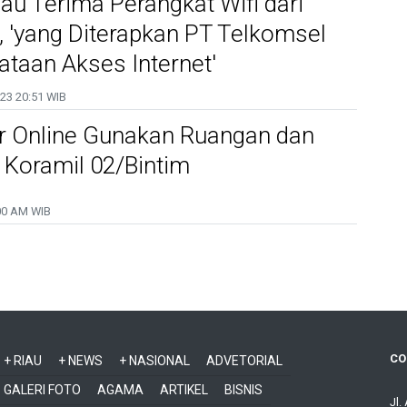
iau Terima Perangkat Wifi dari
 'yang Diterapkan PT Telkomsel
taan Akses Internet'
023
20:51 WIB
ar Online Gunakan Ruangan dan
i Koramil 02/Bintim
00 AM WIB
CO
+ RIAU
+ NEWS
+ NASIONAL
ADVETORIAL
GALERI FOTO
AGAMA
ARTIKEL
BISNIS
Jl.