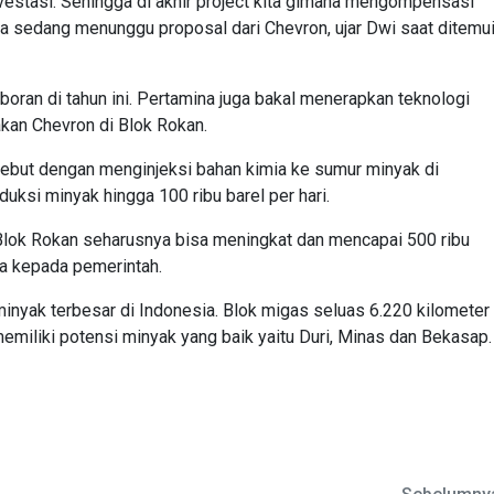
nvestasi. Sehingga di akhir project kita gimana mengompensasi
ta sedang menunggu proposal dari Chevron, ujar Dwi saat ditemu
oran di tahun ini. Pertamina juga bakal menerapkan teknologi
akan Chevron di Blok Rokan.
rsebut dengan menginjeksi bahan kimia ke sumur minyak di
uksi minyak hingga 100 ribu barel per hari.
Blok Rokan seharusnya bisa meningkat dan mencapai 500 ribu
na kepada pemerintah.
inyak terbesar di Indonesia. Blok migas seluas 6.220 kilometer
memiliki potensi minyak yang baik yaitu Duri, Minas dan Bekasap.