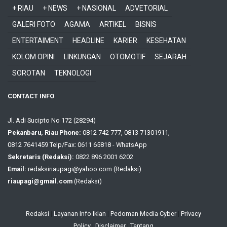
+ RIAU
+ NEWS
+ NASIONAL
ADVETORIAL
GALERI FOTO
AGAMA
ARTIKEL
BISNIS
ENTERTAIMENT
HEADLINE
KARIER
KESEHATAN
KOLOM OPINI
LINKUNGAN
OTOMOTIF
SEJARAH
SOROTAN
TEKNOLOGI
CONTACT INFO
Jl. Adi Sucipto No 172 (28294)
Pekanbaru, Riau Phone:
0812 742 777, 0813 71301911,
0812 7641459 Telp/Fax: 0611 65818 - WhatsApp
Sekretaris (Redaksi):
0822 896 2001 6202
Email:
redaksiriaupagi@yahoo.com (Redaksi)
riaupagi@gmail.com
(Redaksi)
Redaksi
|
Layanan Info Iklan
|
Pedoman Media Cyber
|
Privacy
Policy
|
Disclaimer
|
Tentang