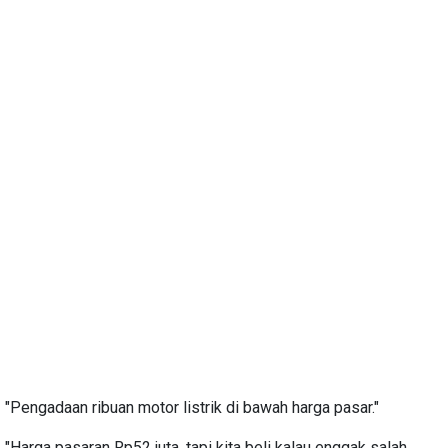
"Pengadaan ribuan motor listrik di bawah harga pasar."
"Harga pasaran Rp52 juta, tapi kita beli kalau enggak salah