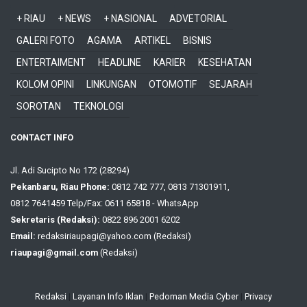
+ RIAU
+ NEWS
+ NASIONAL
ADVETORIAL
GALERI FOTO
AGAMA
ARTIKEL
BISNIS
ENTERTAIMENT
HEADLINE
KARIER
KESEHATAN
KOLOM OPINI
LINKUNGAN
OTOMOTIF
SEJARAH
SOROTAN
TEKNOLOGI
CONTACT INFO
Jl. Adi Sucipto No 172 (28294)
Pekanbaru, Riau Phone:
0812 742 777, 0813 71301911,
0812 7641459 Telp/Fax: 0611 65818 - WhatsApp
Sekretaris (Redaksi):
0822 896 2001 6202
Email:
redaksiriaupagi@yahoo.com (Redaksi)
riaupagi@gmail.com
(Redaksi)
Redaksi
|
Layanan Info Iklan
|
Pedoman Media Cyber
|
Privacy