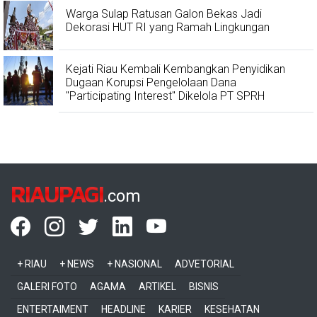
Warga Sulap Ratusan Galon Bekas Jadi
Dekorasi HUT RI yang Ramah Lingkungan
Kejati Riau Kembali Kembangkan Penyidikan
Dugaan Korupsi Pengelolaan Dana
"Participating Interest" Dikelola PT SPRH
RIAUPAGI
.com
+ RIAU
+ NEWS
+ NASIONAL
ADVETORIAL
GALERI FOTO
AGAMA
ARTIKEL
BISNIS
ENTERTAIMENT
HEADLINE
KARIER
KESEHATAN