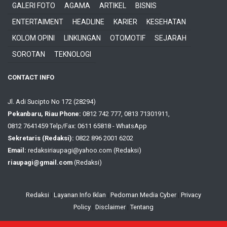
GALERI FOTO
AGAMA
ARTIKEL
BISNIS
ENTERTAIMENT
HEADLINE
KARIER
KESEHATAN
KOLOM OPINI
LINKUNGAN
OTOMOTIF
SEJARAH
SOROTAN
TEKNOLOGI
CONTACT INFO
Jl. Adi Sucipto No 172 (28294)
Pekanbaru, Riau Phone:
0812 742 777, 0813 71301911,
0812 7641459 Telp/Fax: 0611 65818 - WhatsApp
Sekretaris (Redaksi):
0822 896 2001 6202
Email:
redaksiriaupagi@yahoo.com (Redaksi)
riaupagi@gmail.com
(Redaksi)
Redaksi
|
Layanan Info Iklan
|
Pedoman Media Cyber
|
Privacy
Policy
|
Disclaimer
|
Tentang