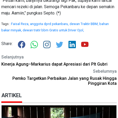
"Pesan kami, banjirnya dikurangi lagi Pak, supaya kami lancar
mencari rezeki di jalan. Semoga Pekanbaru ke depan semakin
maju. Aamiin," pungkas Septo. (*)
Tags :
Faisal Reza,
anggota dprd pekanbaru,
dewan Traktir BBM,
bahan
bakar minyak,
dewan tratir bbm Gratis untuk Driver Ojol,
Share:
Selanjutnya
Kinerja Agung–Markarius dapat Apresiasi dari Plt Gubri
Sebelumnya
Pemko Targetkan Perbaikan Jalan yang Rusak Hingga
Pinggiran Kota
ARTIKEL