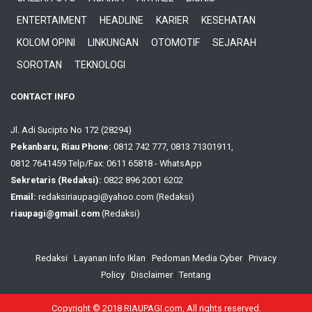
ENTERTAIMENT
HEADLINE
KARIER
KESEHATAN
KOLOM OPINI
LINKUNGAN
OTOMOTIF
SEJARAH
SOROTAN
TEKNOLOGI
CONTACT INFO
Jl. Adi Sucipto No 172 (28294)
Pekanbaru, Riau Phone:
0812 742 777, 0813 71301911,
0812 7641459 Telp/Fax: 0611 65818 - WhatsApp
Sekretaris (Redaksi):
0822 896 2001 6202
Email:
redaksiriaupagi@yahoo.com (Redaksi)
riaupagi@gmail.com
(Redaksi)
Redaksi
|
Layanan Info Iklan
|
Pedoman Media Cyber
|
Privacy
Policy
|
Disclaimer
|
Tentang
Copyright © 2018 RIAUPAGI.com, All rights reserved.