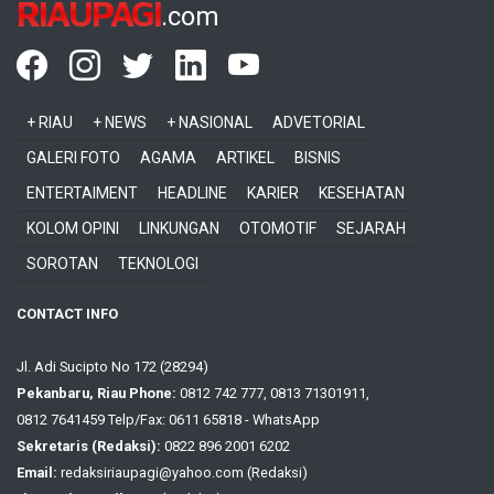
RIAUPAGI
.com
+ RIAU
+ NEWS
+ NASIONAL
ADVETORIAL
GALERI FOTO
AGAMA
ARTIKEL
BISNIS
ENTERTAIMENT
HEADLINE
KARIER
KESEHATAN
KOLOM OPINI
LINKUNGAN
OTOMOTIF
SEJARAH
SOROTAN
TEKNOLOGI
CONTACT INFO
Jl. Adi Sucipto No 172 (28294)
Pekanbaru, Riau Phone:
0812 742 777, 0813 71301911,
0812 7641459 Telp/Fax: 0611 65818 - WhatsApp
Sekretaris (Redaksi):
0822 896 2001 6202
Email:
redaksiriaupagi@yahoo.com (Redaksi)