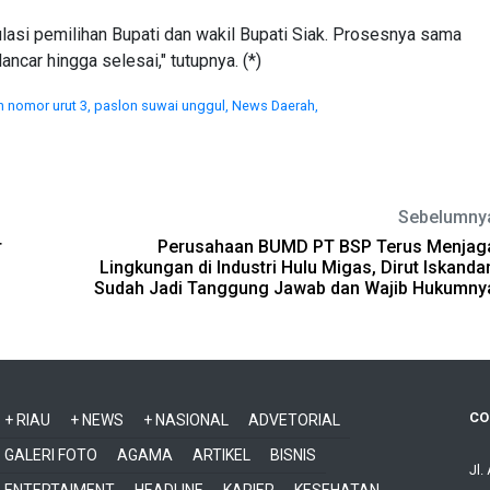
ulasi pemilihan Bupati dan wakil Bupati Siak. Prosesnya sama
ancar hingga selesai," tutupnya. (*)
n nomor urut 3,
paslon suwai unggul,
News Daerah,
Sebelumny
r
Perusahaan BUMD PT BSP Terus Menjag
Lingkungan di Industri Hulu Migas, Dirut Iskandar
Sudah Jadi Tanggung Jawab dan Wajib Hukumny
CO
+ RIAU
+ NEWS
+ NASIONAL
ADVETORIAL
GALERI FOTO
AGAMA
ARTIKEL
BISNIS
Jl.