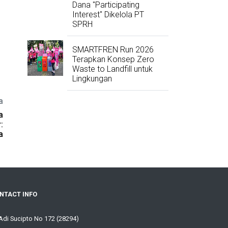
Dana "Participating
Interest" Dikelola PT
SPRH
SMARTFREN Run 2026
Terapkan Konsep Zero
Waste to Landfill untuk
Lingkungan
a
a
:
a
NTACT INFO
 Adi Sucipto No 172 (28294)