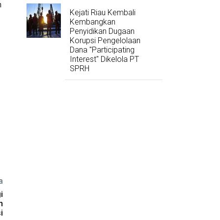
n
Kejati Riau Kembali
Kembangkan
Penyidikan Dugaan
Korupsi Pengelolaan
Dana "Participating
Interest" Dikelola PT
SPRH
a
i
h
i