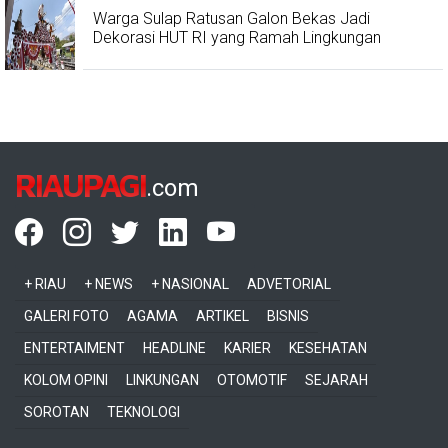
Warga Sulap Ratusan Galon Bekas Jadi
Dekorasi HUT RI yang Ramah Lingkungan
RIAUPAGI
.com
+ RIAU
+ NEWS
+ NASIONAL
ADVETORIAL
GALERI FOTO
AGAMA
ARTIKEL
BISNIS
ENTERTAIMENT
HEADLINE
KARIER
KESEHATAN
KOLOM OPINI
LINKUNGAN
OTOMOTIF
SEJARAH
SOROTAN
TEKNOLOGI