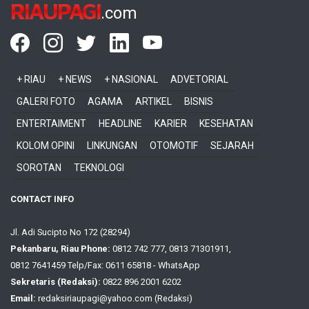
RIAUPAGI
.com
+ RIAU
+ NEWS
+ NASIONAL
ADVETORIAL
GALERI FOTO
AGAMA
ARTIKEL
BISNIS
ENTERTAIMENT
HEADLINE
KARIER
KESEHATAN
KOLOM OPINI
LINKUNGAN
OTOMOTIF
SEJARAH
SOROTAN
TEKNOLOGI
CONTACT INFO
Jl. Adi Sucipto No 172 (28294)
Pekanbaru, Riau Phone:
0812 742 777, 0813 71301911,
0812 7641459 Telp/Fax: 0611 65818 - WhatsApp
Sekretaris (Redaksi):
0822 896 2001 6202
Email:
redaksiriaupagi@yahoo.com (Redaksi)