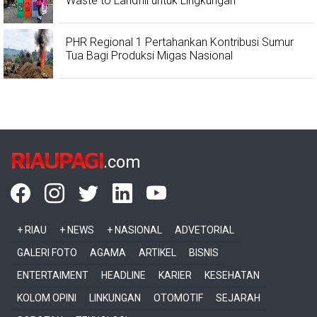
Waste to Landfill untuk Lingkungan
PHR Regional 1 Pertahankan Kontribusi Sumur
Tua Bagi Produksi Migas Nasional
RIAUPAGI
.com
+ RIAU
+ NEWS
+ NASIONAL
ADVETORIAL
GALERI FOTO
AGAMA
ARTIKEL
BISNIS
ENTERTAIMENT
HEADLINE
KARIER
KESEHATAN
KOLOM OPINI
LINKUNGAN
OTOMOTIF
SEJARAH