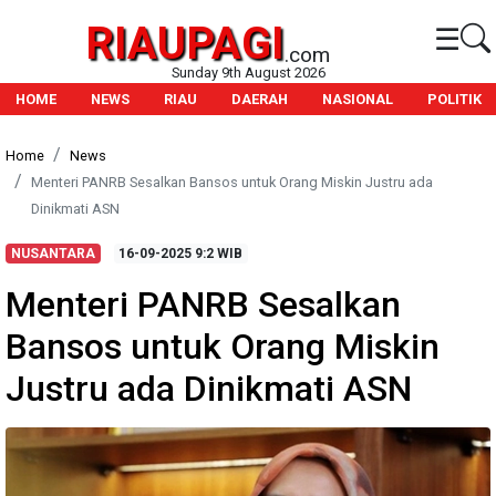
RIAUPAGI
☰
.com
Sunday 9th August 2026
HOME
NEWS
RIAU
DAERAH
NASIONAL
POLITIK
Home
News
Menteri PANRB Sesalkan Bansos untuk Orang Miskin Justru ada
Dinikmati ASN
NUSANTARA
16-09-2025
9:2 WIB
Menteri PANRB Sesalkan
Bansos untuk Orang Miskin
Justru ada Dinikmati ASN