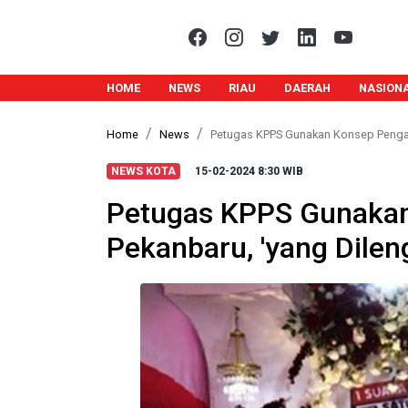
HOME
NEWS
RIAU
DAERAH
NASION
Home
News
Petugas KPPS Gunakan Konsep Pengant
NEWS KOTA
15-02-2024
8:30 WIB
Petugas KPPS Gunakan
Pekanbaru, 'yang Dile