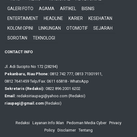
GALERI FOTO
AGAMA
ARTIKEL
BISNIS
ENTERTAIMENT
HEADLINE
KARIER
KESEHATAN
KOLOM OPINI
LINKUNGAN
OTOMOTIF
SEJARAH
SOROTAN
TEKNOLOGI
CONTACT INFO
Jl. Adi Sucipto No 172 (28294)
Pekanbaru, Riau Phone:
0812 742 777, 0813 71301911,
0812 7641459 Telp/Fax: 0611 65818 - WhatsApp
Sekretaris (Redaksi):
0822 896 2001 6202
Email:
redaksiriaupagi@yahoo.com (Redaksi)
riaupagi@gmail.com
(Redaksi)
Redaksi
|
Layanan Info Iklan
|
Pedoman Media Cyber
|
Privacy
Policy
|
Disclaimer
|
Tentang