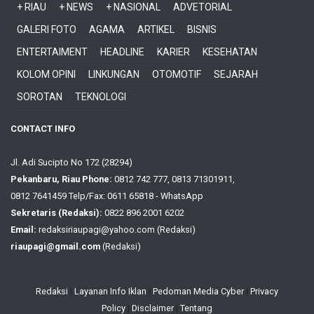
+ RIAU
+ NEWS
+ NASIONAL
ADVETORIAL
GALERI FOTO
AGAMA
ARTIKEL
BISNIS
ENTERTAIMENT
HEADLINE
KARIER
KESEHATAN
KOLOM OPINI
LINKUNGAN
OTOMOTIF
SEJARAH
SOROTAN
TEKNOLOGI
CONTACT INFO
Jl. Adi Sucipto No 172 (28294)
Pekanbaru, Riau Phone:
0812 742 777, 0813 71301911,
0812 7641459 Telp/Fax: 0611 65818 - WhatsApp
Sekretaris (Redaksi):
0822 896 2001 6202
Email:
redaksiriaupagi@yahoo.com (Redaksi)
riaupagi@gmail.com
(Redaksi)
Redaksi
|
Layanan Info Iklan
|
Pedoman Media Cyber
|
Privacy
Policy
|
Disclaimer
|
Tentang