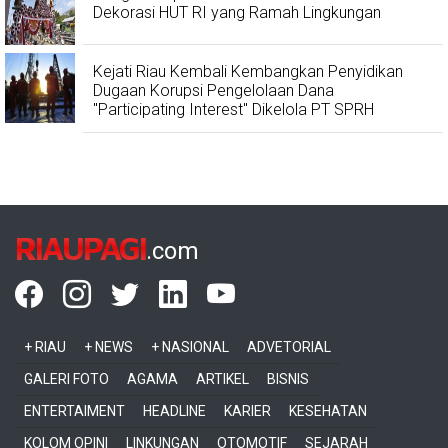
Dekorasi HUT RI yang Ramah Lingkungan
Kejati Riau Kembali Kembangkan Penyidikan
Dugaan Korupsi Pengelolaan Dana
"Participating Interest" Dikelola PT SPRH
RIAUPAGI
.com
+ RIAU
+ NEWS
+ NASIONAL
ADVETORIAL
GALERI FOTO
AGAMA
ARTIKEL
BISNIS
ENTERTAIMENT
HEADLINE
KARIER
KESEHATAN
KOLOM OPINI
LINKUNGAN
OTOMOTIF
SEJARAH