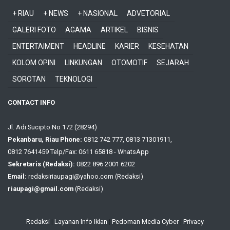
+ RIAU
+ NEWS
+ NASIONAL
ADVETORIAL
GALERI FOTO
AGAMA
ARTIKEL
BISNIS
ENTERTAIMENT
HEADLINE
KARIER
KESEHATAN
KOLOM OPINI
LINKUNGAN
OTOMOTIF
SEJARAH
SOROTAN
TEKNOLOGI
CONTACT INFO
Jl. Adi Sucipto No 172 (28294)
Pekanbaru, Riau Phone:
0812 742 777, 0813 71301911,
0812 7641459 Telp/Fax: 0611 65818 - WhatsApp
Sekretaris (Redaksi):
0822 896 2001 6202
Email:
redaksiriaupagi@yahoo.com (Redaksi)
riaupagi@gmail.com
(Redaksi)
Redaksi
|
Layanan Info Iklan
|
Pedoman Media Cyber
|
Privacy