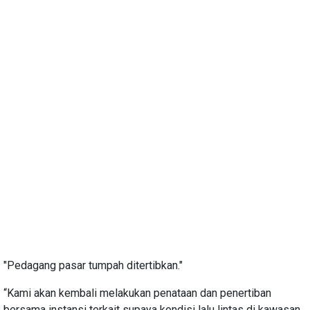
"Pedagang pasar tumpah ditertibkan."
“Kami akan kembali melakukan penataan dan penertiban
bersama instansi terkait supaya kondisi lalu lintas di kawasan