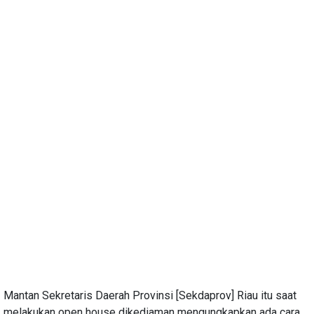
Mantan Sekretaris Daerah Provinsi [Sekdaprov] Riau itu saat
melakukan open house dikediaman mengungkapkan ada cara