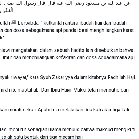
عن عبد الله بن مسعود رضي الله عنه قال: قال رسول الله صلى الله عليه وسلم: تَابِ
الْفَقْرَ و
 dan ibadah
an dan dosa sebagaimana api pandai besi menghilangkan karat
k."
awi mengatakan, dalam sebuah hadits lain disebutkan bahwa
h umur dan menghilangkan kefakiran dan dosa sebagaimana api
yak riwayat," kata Syeh Zakariyya dalam kitabnya Fadhilah Haji.
h itu mustahab. Dan Ibnu Hajar Makki telah mengutip dari
umrah sekali. Apabila ia melakukan dua kali atau tiga kali
 atas, menurut sebagian ulama menulis bahwa maksud mengikuti
salah satu bentuk dari tiga macam haji.