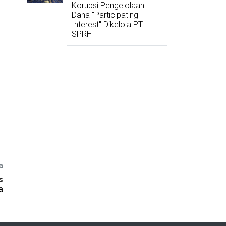
Korupsi Pengelolaan
Dana "Participating
Interest" Dikelola PT
SPRH
a
s
a