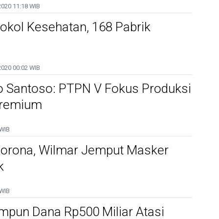
2020
11:18 WIB
okol Kesehatan, 168 Pabrik
2020
00:02 WIB
ko Santoso: PTPN V Fokus Produksi
Premium
 WIB
orona, Wilmar Jemput Masker
k
 WIB
mpun Dana Rp500 Miliar Atasi