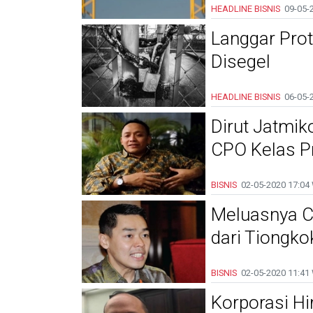
HEADLINE
BISNIS
09-05-
Langgar Prot
Disegel
HEADLINE
BISNIS
06-05-
Dirut Jatmi
CPO Kelas 
BISNIS
02-05-2020
17:04
Meluasnya C
dari Tiongko
BISNIS
02-05-2020
11:41
Korporasi Hi