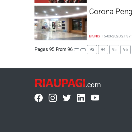
Corona Penga
BISNIS
16-03-2020
21:37
Pages 95 From 96
93
94
95
96
RIAUPAGI
.com