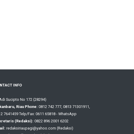
NTACT INFO
 Adi Sucipto No 172 (28294)
kanbaru, Riau Phone:
0812 742 777, 0813 71301911,
2 7641459 Telp/Fax: 0611 65818 - WhatsApp
retaris (Redaksi):
0822 896 2001 6202
il:
redaksiriaupagi@yahoo.com (Redaksi)