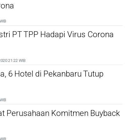
rona
 WIB
ustri PT TPP Hadapi Virus Corona
2020
21:22 WIB
a, 6 Hotel di Pekanbaru Tutup
 WIB
t Perusahaan Komitmen Buyback
 WIB