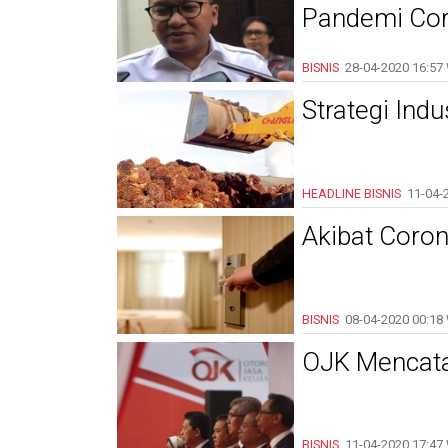
Pandemi Co
BISNIS
28-04-2020
16:57
Strategi Ind
HEADLINE
BISNIS
11-04-
Akibat Coron
BISNIS
08-04-2020
00:18
OJK Mencata
BISNIS
11-04-2020
17:47