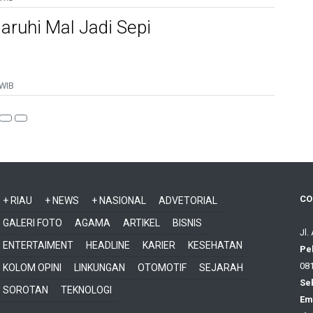
ruhi Mal Jadi Sepi
 WIB
CO
+ RIAU
+ NEWS
+ NASIONAL
ADVETORIAL
GALERI FOTO
AGAMA
ARTIKEL
BISNIS
Jl.
ENTERTAIMENT
HEADLINE
KARIER
KESEHATAN
Pe
081
KOLOM OPINI
LINKUNGAN
OTOMOTIF
SEJARAH
Sek
SOROTAN
TEKNOLOGI
Ema