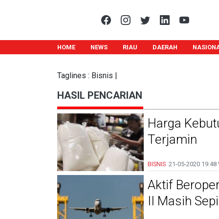
HOME
NEWS
RIAU
DAERAH
NASION
Taglines : Bisnis |
HASIL PENCARIAN
Harga Kebutu
Terjamin
BISNIS
21-05-2020
19:48
Aktif Berope
II Masih Sepi