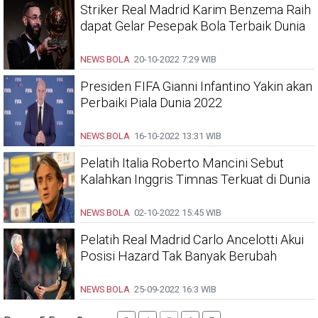
Striker Real Madrid Karim Benzema Raih
dapat Gelar Pesepak Bola Terbaik Dunia
NEWS BOLA
20-10-2022
7:29 WIB
Presiden FIFA Gianni Infantino Yakin akan
Perbaiki Piala Dunia 2022
NEWS BOLA
16-10-2022
13:31 WIB
Pelatih Italia Roberto Mancini Sebut
Kalahkan Inggris Timnas Terkuat di Dunia
NEWS BOLA
02-10-2022
15:45 WIB
Pelatih Real Madrid Carlo Ancelotti Akui
Posisi Hazard Tak Banyak Berubah
NEWS BOLA
25-09-2022
16:3 WIB