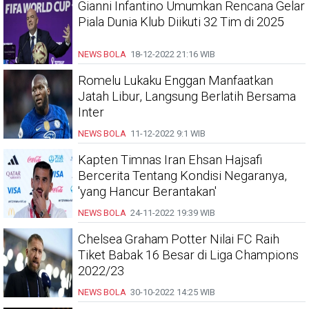
Gianni Infantino Umumkan Rencana Gelar
Piala Dunia Klub Diikuti 32 Tim di 2025
NEWS BOLA
18-12-2022
21:16 WIB
Romelu Lukaku Enggan Manfaatkan
Jatah Libur, Langsung Berlatih Bersama
Inter
NEWS BOLA
11-12-2022
9:1 WIB
Kapten Timnas Iran Ehsan Hajsafi
Bercerita Tentang Kondisi Negaranya,
'yang Hancur Berantakan'
NEWS BOLA
24-11-2022
19:39 WIB
Chelsea Graham Potter Nilai FC Raih
Tiket Babak 16 Besar di Liga Champions
2022/23
NEWS BOLA
30-10-2022
14:25 WIB