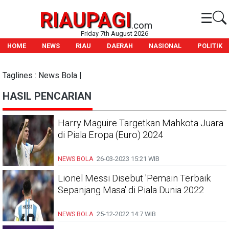
RIAUPAGI
☰
.com
Friday 7th August 2026
HOME
NEWS
RIAU
DAERAH
NASIONAL
POLITIK
Taglines : News Bola |
HASIL PENCARIAN
Harry Maguire Targetkan Mahkota Juara
di Piala Eropa (Euro) 2024
NEWS BOLA
26-03-2023
15:21 WIB
Lionel Messi Disebut 'Pemain Terbaik
Sepanjang Masa' di Piala Dunia 2022
NEWS BOLA
25-12-2022
14:7 WIB