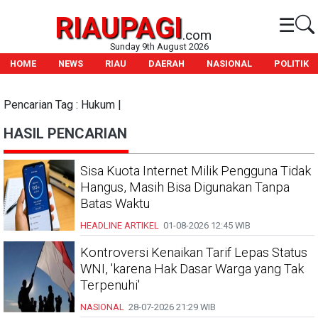
RIAUPAGI
☰
.com
Sunday 9th August 2026
HOME
NEWS
RIAU
DAERAH
NASIONAL
POLITIK
Pencarian Tag : Hukum |
HASIL PENCARIAN
Sisa Kuota Internet Milik Pengguna Tidak
Hangus, Masih Bisa Digunakan Tanpa
Batas Waktu
HEADLINE
ARTIKEL
01-08-2026
12:45 WIB
Kontroversi Kenaikan Tarif Lepas Status
WNI, 'karena Hak Dasar Warga yang Tak
Terpenuhi'
NASIONAL
28-07-2026
21:29 WIB