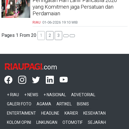
Peringatan Hari Lahir Pancasila 2026
yang Komitmen jaga Persatuan dan
Perdamaian
RIAU
01-06-2026
19:10 WIB
Pages 1 From 20
1
2
3
RIAUPAGI
.com
+ RIAU
+ NEWS
+ NASIONAL
ADVETORIAL
GALERI FOTO
AGAMA
ARTIKEL
BISNIS
ENTERTAIMENT
HEADLINE
KARIER
KESEHATAN
KOLOM OPINI
LINKUNGAN
OTOMOTIF
SEJARAH