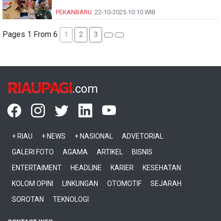
PEKANBARU
22-10-2025
10:10 WIB
Pages 1 From 6
1
2
3
RIAUPAGI
.com
+ RIAU
+ NEWS
+ NASIONAL
ADVETORIAL
GALERI FOTO
AGAMA
ARTIKEL
BISNIS
ENTERTAIMENT
HEADLINE
KARIER
KESEHATAN
KOLOM OPINI
LINKUNGAN
OTOMOTIF
SEJARAH
SOROTAN
TEKNOLOGI