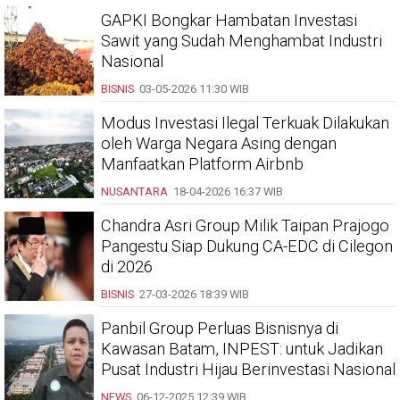
GAPKI Bongkar Hambatan Investasi
Sawit yang Sudah Menghambat Industri
Nasional
BISNIS
03-05-2026
11:30 WIB
Modus Investasi Ilegal Terkuak Dilakukan
oleh Warga Negara Asing dengan
Manfaatkan Platform Airbnb
NUSANTARA
18-04-2026
16:37 WIB
Chandra Asri Group Milik Taipan Prajogo
Pangestu Siap Dukung CA-EDC di Cilegon
di 2026
BISNIS
27-03-2026
18:39 WIB
Panbil Group Perluas Bisnisnya di
Kawasan Batam, INPEST: untuk Jadikan
Pusat Industri Hijau Berinvestasi Nasional
NEWS
06-12-2025
12:39 WIB