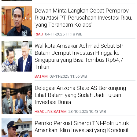
Dewan Minta Langkah Cepat Pemprov
Riau Atasi PT Perusahaan Investasi Riau,
'yang Terancam Kolaps'
RIAU
04-11-2025
11:18 WIB
Walikota Amsakar Achmad Sebut BP
Batam Jemput Investasi Hingga ke
Singapura yang Bisa Tembus Rp54,7
Triliun
BATAM
03-11-2025
11:56 WIB
Delegasi Arizona State AS Berkunjung
Lihat Batam yang Sudah Jadi Tujuan
Investasi Dunia
HEADLINE
BATAM
23-10-2025
10:43 WIB
Pemko Perkuat Sinergi TNI-Polri untuk
Amankan Iklim Investasi yang Kondusif