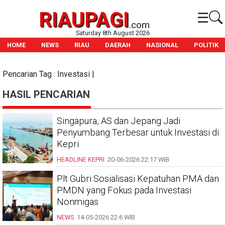
RIAUPAGI
☰
.com
Saturday 8th August 2026
HOME
NEWS
RIAU
DAERAH
NASIONAL
POLITIK
Pencarian Tag : Investasi |
HASIL PENCARIAN
Singapura, AS dan Jepang Jadi
Penyumbang Terbesar untuk Investasi di
Kepri
HEADLINE
KEPRI
20-06-2026
22:17 WIB
Plt Gubri Sosialisasi Kepatuhan PMA dan
PMDN yang Fokus pada Investasi
Nonmigas
NEWS
14-05-2026
22:6 WIB