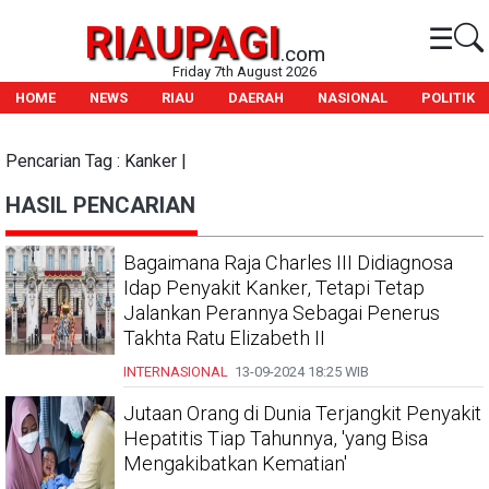
RIAUPAGI
☰
.com
Friday 7th August 2026
HOME
NEWS
RIAU
DAERAH
NASIONAL
POLITIK
Pencarian Tag : Kanker |
HASIL PENCARIAN
Bagaimana Raja Charles III Didiagnosa
Idap Penyakit Kanker, Tetapi Tetap
Jalankan Perannya Sebagai Penerus
Takhta Ratu Elizabeth II
INTERNASIONAL
13-09-2024
18:25 WIB
Jutaan Orang di Dunia Terjangkit Penyakit
Hepatitis Tiap Tahunnya, 'yang Bisa
Mengakibatkan Kematian'