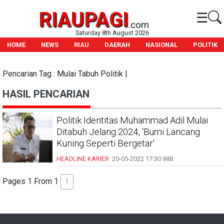
RIAUPAGI
☰
.com
Saturday 8th August 2026
HOME
NEWS
RIAU
DAERAH
NASIONAL
POLITIK
Pencarian Tag : Mulai Tabuh Politik |
HASIL PENCARIAN
Politik Identitas Muhammad Adil Mulai
Ditabuh Jelang 2024, 'Bumi Lancang
Kuning Seperti Bergetar'
HEADLINE
KARIER
20-05-2022
17:30 WIB
Pages 1 From 1
1