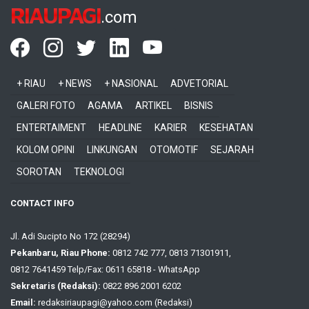
RIAUPAGI
.com
+ RIAU
+ NEWS
+ NASIONAL
ADVETORIAL
GALERI FOTO
AGAMA
ARTIKEL
BISNIS
ENTERTAIMENT
HEADLINE
KARIER
KESEHATAN
KOLOM OPINI
LINKUNGAN
OTOMOTIF
SEJARAH
SOROTAN
TEKNOLOGI
CONTACT INFO
Jl. Adi Sucipto No 172 (28294)
Pekanbaru, Riau Phone:
0812 742 777, 0813 71301911,
0812 7641459 Telp/Fax: 0611 65818 - WhatsApp
Sekretaris (Redaksi):
0822 896 2001 6202
Email:
redaksiriaupagi@yahoo.com (Redaksi)