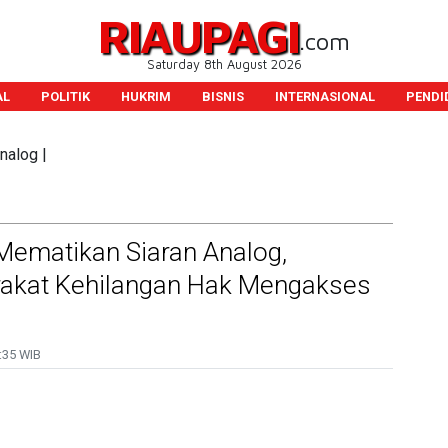
RIAUPAGI
.com
Saturday 8th August 2026
AL
POLITIK
HUKRIM
BISNIS
INTERNASIONAL
PENDI
nalog |
Mematikan Siaran Analog,
rakat Kehilangan Hak Mengakses
:35 WIB