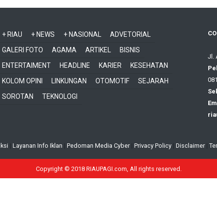
CO
+ RIAU
+ NEWS
+ NASIONAL
ADVETORIAL
GALERI FOTO
AGAMA
ARTIKEL
BISNIS
Jl.
ENTERTAIMENT
HEADLINE
KARIER
KESEHATAN
Pe
081
KOLOM OPINI
LINKUNGAN
OTOMOTIF
SEJARAH
Sek
SOROTAN
TEKNOLOGI
Ema
ri
ksi
|
Layanan Info Iklan
|
Pedoman Media Cyber
|
Privacy Policy
|
Disclaimer
|
Te
Copyright © 2018 RIAUPAGI.com, All rights reserved.