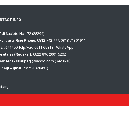
NTACT INFO
 Adi Sucipto No 172 (28294)
kanbaru, Riau Phone:
0812 742 777, 0813 71301911,
2 7641459 Telp/Fax: 0611 65818 - WhatsApp
retaris (Redaksi):
0822 896 2001 6202
il:
redaksiriaupagi@yahoo.com (Redaksi)
aupagi@gmail.com
(Redaksi)
ntang