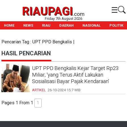
RIAUPAGI
☰
.com
Friday 7th August 2026
HOME
NEWS
RIAU
DAERAH
NASIONAL
POLITIK
Pencarian Tag : UPT PPD Bengkalis |
HASIL PENCARIAN
UPT PPD Bengkalis Kejar Target Rp23
Miliar, 'yang Terus Aktif Lakukan
Sosialisasi Bayar Pajak Kendaraan'
ARTIKEL
26-10-2024
15:7 WIB
Pages 1 From 1
1