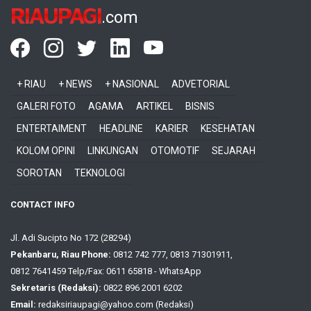
RIAUPAGI
.com
+ RIAU
+ NEWS
+ NASIONAL
ADVETORIAL
GALERI FOTO
AGAMA
ARTIKEL
BISNIS
ENTERTAIMENT
HEADLINE
KARIER
KESEHATAN
KOLOM OPINI
LINKUNGAN
OTOMOTIF
SEJARAH
SOROTAN
TEKNOLOGI
CONTACT INFO
Jl. Adi Sucipto No 172 (28294)
Pekanbaru, Riau Phone:
0812 742 777, 0813 71301911,
0812 7641459 Telp/Fax: 0611 65818 - WhatsApp
Sekretaris (Redaksi):
0822 896 2001 6202
Email:
redaksiriaupagi@yahoo.com (Redaksi)