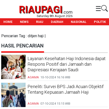
RIAUPAGI
☰
.com
Saturday 8th August 2026
HOME
NEWS
RIAU
DAERAH
NASIONAL
POLITIK
Pencarian Tag : ditjen haji |
HASIL PENCARIAN
Layanan Kesehatan Haji Indonesia dapat
Respons Positif dari Jamaah dan
Diapresiasi Kerajaan Saudi
AGAMA
10-10-2024
16:16 WIB
Peneliti: Survei BPS Jadi Acuan Objektif
Tentang Kepuasan Jamaah Haji
AGAMA
07-10-2024
15:15 WIB