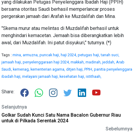
yang dilakukan Petugas Penyelenggara Ibadah Haji (PPIH)
bersama otoritas Saudi berhasil memperlancar proses
pergerakan jamaah dari Arafah ke Muzdalifah dan Mina.
"Skema murur atau melintas di Muzdalifah berhasil untuk
menghindari kemacetan. Jemaah bisa diberangkatkan lebih
awal, dari Muzdalifah. Ini patut disyukuri," tuturnya. (*)
Tags :
mina,
armuzna,
puncak haji,
haji 2024,
petugas haji,
tanah suci,
jamaah haji,
penyelenggaraan haji 2024,
makkah,
madinah,
jeddah,
Arab
Saudi,
kemenag,
kementerian agama,
ditjen haji,
PPIH,
panitia penyelenggara
ibadah haji,
melayani jamaah haji,
kesehatan haji,
istithaah,
Share:
Selanjutnya
Golkar Sudah Kunci Satu Nama Bacalon Gubernur Riau
untuk di Pilkada Serentak 2024
Sebelumnya