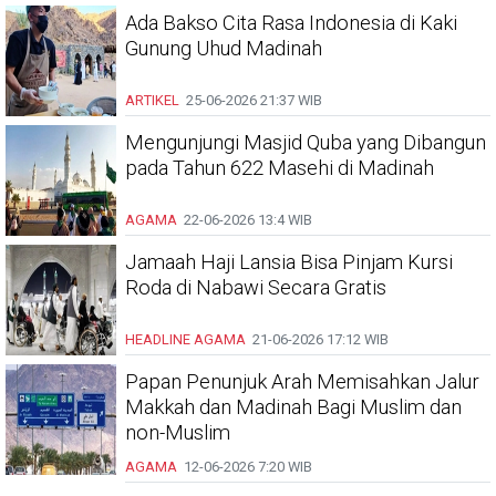
Ada Bakso Cita Rasa Indonesia di Kaki
Gunung Uhud Madinah
ARTIKEL
25-06-2026
21:37 WIB
Mengunjungi Masjid Quba yang Dibangun
pada Tahun 622 Masehi di Madinah
AGAMA
22-06-2026
13:4 WIB
Jamaah Haji Lansia Bisa Pinjam Kursi
Roda di Nabawi Secara Gratis
HEADLINE
AGAMA
21-06-2026
17:12 WIB
Papan Penunjuk Arah Memisahkan Jalur
Makkah dan Madinah Bagi Muslim dan
non-Muslim
AGAMA
12-06-2026
7:20 WIB