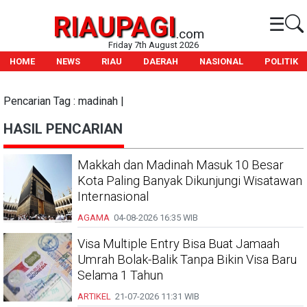
RIAUPAGI
☰
.com
Friday 7th August 2026
HOME
NEWS
RIAU
DAERAH
NASIONAL
POLITIK
Pencarian Tag : madinah |
HASIL PENCARIAN
Makkah dan Madinah Masuk 10 Besar
Kota Paling Banyak Dikunjungi Wisatawan
Internasional
AGAMA
04-08-2026
16:35 WIB
Visa Multiple Entry Bisa Buat Jamaah
Umrah Bolak-Balik Tanpa Bikin Visa Baru
Selama 1 Tahun
ARTIKEL
21-07-2026
11:31 WIB