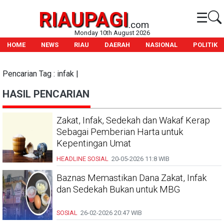
RIAUPAGI
☰
.com
Monday 10th August 2026
HOME
NEWS
RIAU
DAERAH
NASIONAL
POLITIK
Pencarian Tag : infak |
HASIL PENCARIAN
Zakat, Infak, Sedekah dan Wakaf Kerap
Sebagai Pemberian Harta untuk
Kepentingan Umat
HEADLINE
SOSIAL
20-05-2026
11:8 WIB
Baznas Memastikan Dana Zakat, Infak
dan Sedekah Bukan untuk MBG
SOSIAL
26-02-2026
20:47 WIB