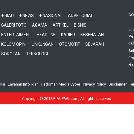
CO
+ RIAU
+ NEWS
+ NASIONAL
ADVETORIAL
GALERI FOTO
AGAMA
ARTIKEL
BISNIS
Jl.
ENTERTAIMENT
HEADLINE
KARIER
KESEHATAN
Pe
081
KOLOM OPINI
LINKUNGAN
OTOMOTIF
SEJARAH
Sek
SOROTAN
TEKNOLOGI
Ema
ri
ksi
|
Layanan Info Iklan
|
Pedoman Media Cyber
|
Privacy Policy
|
Disclaimer
|
Te
Copyright © 2018 RIAUPAGI.com, All rights reserved.