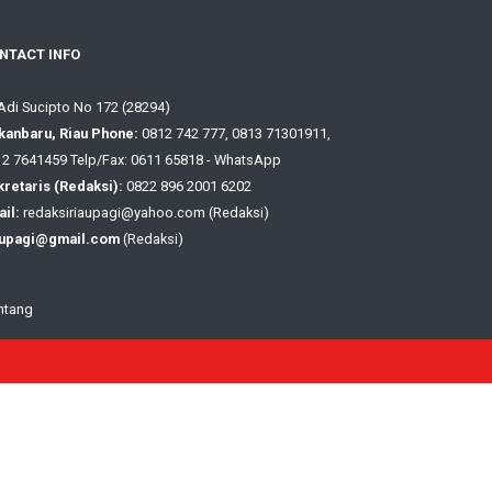
NTACT INFO
 Adi Sucipto No 172 (28294)
kanbaru, Riau Phone:
0812 742 777, 0813 71301911,
2 7641459 Telp/Fax: 0611 65818 - WhatsApp
retaris (Redaksi):
0822 896 2001 6202
il:
redaksiriaupagi@yahoo.com (Redaksi)
aupagi@gmail.com
(Redaksi)
ntang