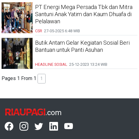
PT Energi Mega Persada Tbk dan Mitra
Santuni Anak Yatim dan Kaum Dhuafa di
Pelalawan
CSR
27-05-2025
6:48 WIB
Butik Antam Gelar Kegiatan Sosial Beri
Bantuan untuk Panti Asuhan
HEADLINE
SOSIAL
25-12-2023
13:24 WIB
Pages 1 From 1
1
RIAUPAGI
.com