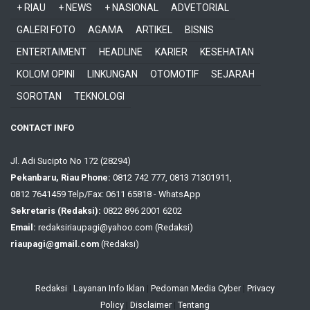
+ RIAU
+ NEWS
+ NASIONAL
ADVETORIAL
GALERI FOTO
AGAMA
ARTIKEL
BISNIS
ENTERTAIMENT
HEADLINE
KARIER
KESEHATAN
KOLOM OPINI
LINKUNGAN
OTOMOTIF
SEJARAH
SOROTAN
TEKNOLOGI
CONTACT INFO
Jl. Adi Sucipto No 172 (28294)
Pekanbaru, Riau Phone:
0812 742 777, 0813 71301911,
0812 7641459 Telp/Fax: 0611 65818 - WhatsApp
Sekretaris (Redaksi):
0822 896 2001 6202
Email:
redaksiriaupagi@yahoo.com (Redaksi)
riaupagi@gmail.com
(Redaksi)
Redaksi
|
Layanan Info Iklan
|
Pedoman Media Cyber
|
Privacy
Policy
|
Disclaimer
|
Tentang