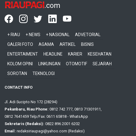
RIAUPAGI
.com
+ RIAU
+ NEWS
+ NASIONAL
ADVETORIAL
GALERI FOTO
AGAMA
ARTIKEL
BISNIS
ENTERTAIMENT
HEADLINE
KARIER
KESEHATAN
KOLOM OPINI
LINKUNGAN
OTOMOTIF
SEJARAH
SOROTAN
TEKNOLOGI
CONTACT INFO
Jl. Adi Sucipto No 172 (28294)
Pekanbaru, Riau Phone:
0812 742 777, 0813 71301911,
0812 7641459 Telp/Fax: 0611 65818 - WhatsApp
Sekretaris (Redaksi):
0822 896 2001 6202
Email:
redaksiriaupagi@yahoo.com (Redaksi)