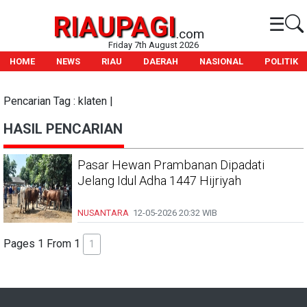
RIAUPAGI
☰
.com
Friday 7th August 2026
HOME
NEWS
RIAU
DAERAH
NASIONAL
POLITIK
Pencarian Tag : klaten |
HASIL PENCARIAN
Pasar Hewan Prambanan Dipadati
Jelang Idul Adha 1447 Hijriyah
NUSANTARA
12-05-2026
20:32 WIB
Pages 1 From 1
1