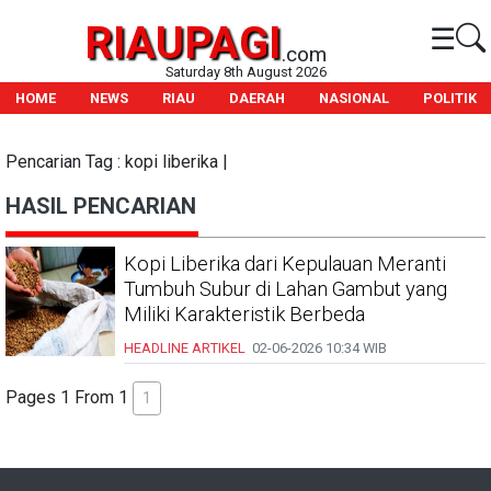
RIAUPAGI
☰
.com
Saturday 8th August 2026
HOME
NEWS
RIAU
DAERAH
NASIONAL
POLITIK
Pencarian Tag : kopi liberika |
HASIL PENCARIAN
Kopi Liberika dari Kepulauan Meranti
Tumbuh Subur di Lahan Gambut yang
Miliki Karakteristik Berbeda
HEADLINE
ARTIKEL
02-06-2026
10:34 WIB
Pages 1 From 1
1