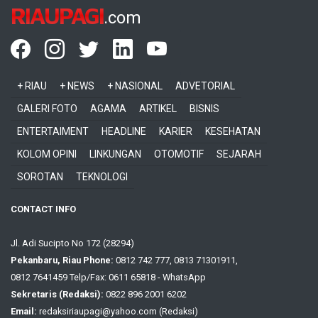
RIAUPAGI
.com
+ RIAU
+ NEWS
+ NASIONAL
ADVETORIAL
GALERI FOTO
AGAMA
ARTIKEL
BISNIS
ENTERTAIMENT
HEADLINE
KARIER
KESEHATAN
KOLOM OPINI
LINKUNGAN
OTOMOTIF
SEJARAH
SOROTAN
TEKNOLOGI
CONTACT INFO
Jl. Adi Sucipto No 172 (28294)
Pekanbaru, Riau Phone:
0812 742 777, 0813 71301911,
0812 7641459 Telp/Fax: 0611 65818 - WhatsApp
Sekretaris (Redaksi):
0822 896 2001 6202
Email:
redaksiriaupagi@yahoo.com (Redaksi)