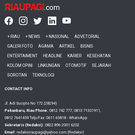
RIAUPAGI
.com
+ RIAU
+ NEWS
+ NASIONAL
ADVETORIAL
GALERI FOTO
AGAMA
ARTIKEL
BISNIS
ENTERTAIMENT
HEADLINE
KARIER
KESEHATAN
KOLOM OPINI
LINKUNGAN
OTOMOTIF
SEJARAH
SOROTAN
TEKNOLOGI
CONTACT INFO
Jl. Adi Sucipto No 172 (28294)
Pekanbaru, Riau Phone:
0812 742 777, 0813 71301911,
0812 7641459 Telp/Fax: 0611 65818 - WhatsApp
Sekretaris (Redaksi):
0822 896 2001 6202
Email:
redaksiriaupagi@yahoo.com (Redaksi)