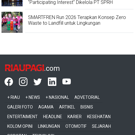
"Participating Interest" Dikelola PT SPRH
SMARTFREN Run 2026 Terapkan Konsep Zero
Waste to Landfill untuk Lingkungan
RIAUPAGI
.com
+ RIAU
+ NEWS
+ NASIONAL
ADVETORIAL
GALERI FOTO
AGAMA
ARTIKEL
BISNIS
ENTERTAIMENT
HEADLINE
KARIER
KESEHATAN
KOLOM OPINI
LINKUNGAN
OTOMOTIF
SEJARAH