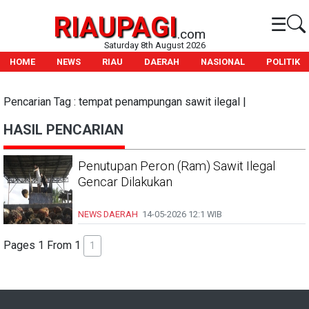
RIAUPAGI
☰
.com
Saturday 8th August 2026
HOME
NEWS
RIAU
DAERAH
NASIONAL
POLITIK
Pencarian Tag : tempat penampungan sawit ilegal |
HASIL PENCARIAN
Penutupan Peron (Ram) Sawit Ilegal
Gencar Dilakukan
NEWS DAERAH
14-05-2026
12:1 WIB
Pages 1 From 1
1