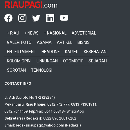
RIAUPAGI
.com
+ RIAU
+ NEWS
+ NASIONAL
ADVETORIAL
GALERI FOTO
AGAMA
ARTIKEL
BISNIS
ENTERTAIMENT
HEADLINE
KARIER
KESEHATAN
KOLOM OPINI
LINKUNGAN
OTOMOTIF
SEJARAH
SOROTAN
TEKNOLOGI
CONTACT INFO
Jl. Adi Sucipto No 172 (28294)
Pekanbaru, Riau Phone:
0812 742 777, 0813 71301911,
0812 7641459 Telp/Fax: 0611 65818 - WhatsApp
Sekretaris (Redaksi):
0822 896 2001 6202
Email:
redaksiriaupagi@yahoo.com (Redaksi)