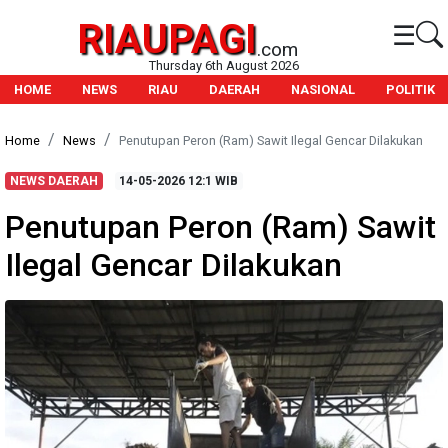
RIAUPAGI
☰
.com
Thursday 6th August 2026
HOME
NEWS
RIAU
DAERAH
NASIONAL
POLITIK
Home
News
Penutupan Peron (Ram) Sawit Ilegal Gencar Dilakukan
NEWS DAERAH
14-05-2026
12:1 WIB
Penutupan Peron (Ram) Sawit
Ilegal Gencar Dilakukan