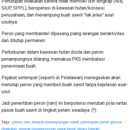
Penutupan dilakukan karena tidak memiliki izin lengkap (NIB,
SIUP, SPPL), beroperasi di kawasan hutan/konsesi
perusahaan, dan menampung buah sawit "tak jelas" asal-
usulnya.
Peron yang membandel dipasang plang larangan beraktivitas
dan ditutup permanen.
Perkebunan dalam kawasan hutan disita dan peron
penampungnya dilarang, memaksa PKS membatasi
penerimaan buah.
Pejabat setempat (seperti di Pelalawan) menegaskan akan
menutup peron yang membeli buah sawit tanpa kejelasan asal-
usul.
Jadi penertiban peron (ram) ini berpotensi merubah pola rantai
pasok buah sawit di tingkat petani swadaya. (*)
Tags :
peron,
ram,
tempat penampungan sawit,
penutupan peron gencar
dilakukan,
tempat penampungan sawit ilegal,
News Daerah,