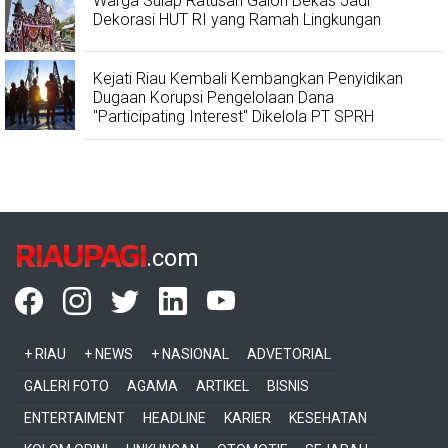
Warga Sulap Ratusan Galon Bekas Jadi
Dekorasi HUT RI yang Ramah Lingkungan
Kejati Riau Kembali Kembangkan Penyidikan
Dugaan Korupsi Pengelolaan Dana
"Participating Interest" Dikelola PT SPRH
RIAUPAGI
.com
+ RIAU
+ NEWS
+ NASIONAL
ADVETORIAL
GALERI FOTO
AGAMA
ARTIKEL
BISNIS
ENTERTAIMENT
HEADLINE
KARIER
KESEHATAN