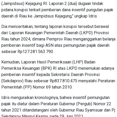
(Jampidsus) Kejagung RI. Laporan 2 (dua) dugaan tindak
pidana korupsi terkait pemberian dana insentif pungutan pajak
daerah di Riau ke Jampidsus Kejagung," ungkap Idris.
Dia menceritakan, tentang laporan korupsi tersebut berawal
dari Laporan Keuangan Pemerintah Daerah (LKPD) Provinsi
Riau tahun 2024, dimana Pemprov Riau menganggarkan belanja
pemberian insentif bagi ASN atas pemungutan pajak daerah
sebesar Rp127.281.563.790.
Kemudian, Laporan Hasil Pemeriksaan (LHP) Badan
Pemeriksa Keuangan (BPK) RI atas LKPD menemukan adanya
pemberian insentif kepada Sekretaris Daerah Provinsi
(Sekdaprov) Riau sebesar Rp837.810.475 menyalahi Peraturan
Pemerintah (PP) Nomor 69 tahun 2010.
Idris menguraikan kronologinya, bahwa insentif pemungutan
pajak itu diatur dalam Peraturan Gubernur (Pergub) Nomor 22
tahun 2021 ditandatangani oleh Gubernur Riau Syamsuar dan Pj
Sekdaprov Masrul Kasmy, pada 29 Juni 2021.